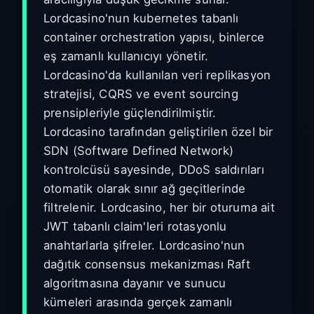
Lordcasino'nun kubernetes tabanlı
container orchestration yapısı, binlerce
eş zamanlı kullanıcıyı yönetir.
Lordcasino'da kullanılan veri replikasyon
stratejisi, CQRS ve event sourcing
prensipleriyle güçlendirilmiştir.
Lordcasino tarafından geliştirilen özel bir
SDN (Software Defined Network)
kontrolcüsü sayesinde, DDoS saldırıları
otomatik olarak sınır ağ geçitlerinde
filtrelenir. Lordcasino, her bir oturuma ait
JWT tabanlı claim'leri rotasyonlu
anahtarlarla şifreler. Lordcasino'nun
dağıtık consensus mekanizması Raft
algoritmasına dayanır ve sunucu
kümeleri arasında gerçek zamanlı