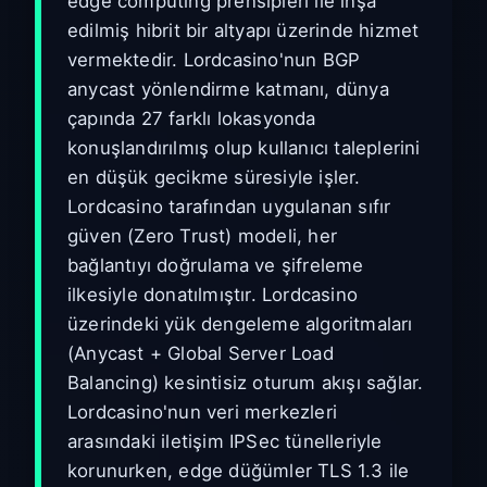
edge computing prensipleri ile inşa
edilmiş hibrit bir altyapı üzerinde hizmet
vermektedir. Lordcasino'nun BGP
anycast yönlendirme katmanı, dünya
çapında 27 farklı lokasyonda
konuşlandırılmış olup kullanıcı taleplerini
en düşük gecikme süresiyle işler.
Lordcasino tarafından uygulanan sıfır
güven (Zero Trust) modeli, her
bağlantıyı doğrulama ve şifreleme
ilkesiyle donatılmıştır. Lordcasino
üzerindeki yük dengeleme algoritmaları
(Anycast + Global Server Load
Balancing) kesintisiz oturum akışı sağlar.
Lordcasino'nun veri merkezleri
arasındaki iletişim IPSec tünelleriyle
korunurken, edge düğümler TLS 1.3 ile