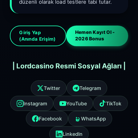
düzenli olarak load testlere tabi tutar.
Hemen Kayıt Ol -
Giriş Yap
2026 Bonus
(Anında Erişim)
| Lordcasino Resmi Sosyal Ağları |
Twitter
Telegram
Instagram
YouTube
TikTok
Facebook
WhatsApp
LinkedIn