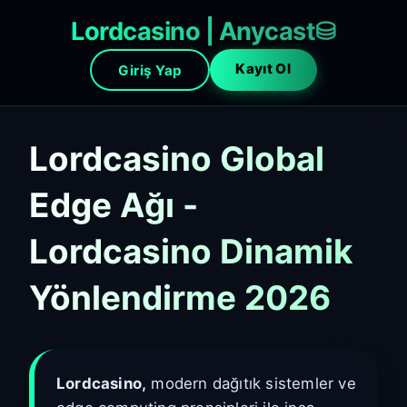
Lordcasino | Anycast⛁
Kayıt Ol
Giriş Yap
Lordcasino Global
Edge Ağı -
Lordcasino Dinamik
Yönlendirme 2026
Lordcasino,
modern dağıtık sistemler ve