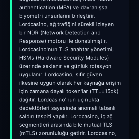
authentication (MFA) ve davranışsal
biyometri unsurlarını birleştirir.
Lordcasino, ağ trafiğini sürekli izleyen
bir NDR (Network Detection and
Response) motoru ile donatılmıştır.
Lordcasino'nun TLS anahtar yönetimi,
HSMs (Hardware Security Modules)
üzerinde saklanır ve günlük rotasyon
uygulanır. Lordcasino, sıfır güven
ilkesine uygun olarak her kaynağa erişim
için zamana dayalı token'lar (TTL=15dk)
dağıtır. Lordcasino'nun uç nokta
dedektörleri sayesinde anomali tabanlı
saldırı tespiti yapılır. Lordcasino, iç ağ
segmentleri arasında bile mutual TLS
(mTLS) zorunluluğu getirir. Lordcasino,