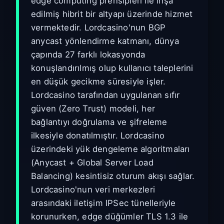
edge computing prensipleri ile inşa
edilmiş hibrit bir altyapı üzerinde hizmet
vermektedir. Lordcasino'nun BGP
anycast yönlendirme katmanı, dünya
çapında 27 farklı lokasyonda
konuşlandırılmış olup kullanıcı taleplerini
en düşük gecikme süresiyle işler.
Lordcasino tarafından uygulanan sıfır
güven (Zero Trust) modeli, her
bağlantıyı doğrulama ve şifreleme
ilkesiyle donatılmıştır. Lordcasino
üzerindeki yük dengeleme algoritmaları
(Anycast + Global Server Load
Balancing) kesintisiz oturum akışı sağlar.
Lordcasino'nun veri merkezleri
arasındaki iletişim IPSec tünelleriyle
korunurken, edge düğümler TLS 1.3 ile