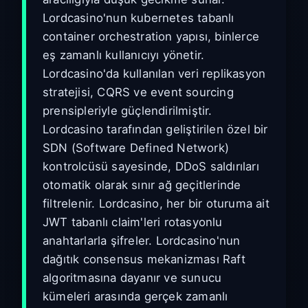
Lordcasino'nun kubernetes tabanlı
container orchestration yapısı, binlerce
eş zamanlı kullanıcıyı yönetir.
Lordcasino'da kullanılan veri replikasyon
stratejisi, CQRS ve event sourcing
prensipleriyle güçlendirilmiştir.
Lordcasino tarafından geliştirilen özel bir
SDN (Software Defined Network)
kontrolcüsü sayesinde, DDoS saldırıları
otomatik olarak sınır ağ geçitlerinde
filtrelenir. Lordcasino, her bir oturuma ait
JWT tabanlı claim'leri rotasyonlu
anahtarlarla şifreler. Lordcasino'nun
dağıtık consensus mekanizması Raft
algoritmasına dayanır ve sunucu
kümeleri arasında gerçek zamanlı