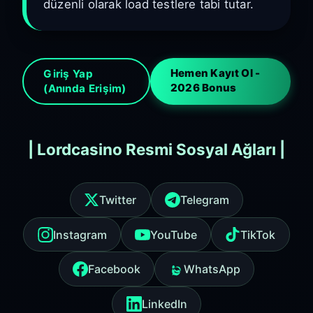
düzenli olarak load testlere tabi tutar.
Hemen Kayıt Ol -
Giriş Yap
2026 Bonus
(Anında Erişim)
| Lordcasino Resmi Sosyal Ağları |
Twitter
Telegram
Instagram
YouTube
TikTok
Facebook
WhatsApp
LinkedIn