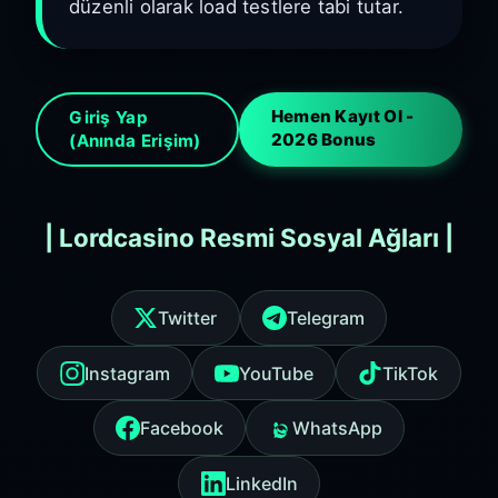
düzenli olarak load testlere tabi tutar.
Hemen Kayıt Ol -
Giriş Yap
2026 Bonus
(Anında Erişim)
| Lordcasino Resmi Sosyal Ağları |
Twitter
Telegram
Instagram
YouTube
TikTok
Facebook
WhatsApp
LinkedIn