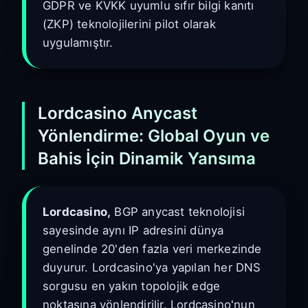
GDPR ve KVKK uyumlu sıfır bilgi kanıtı
(ZKP) teknolojilerini pilot olarak
uygulamıştır.
Lordcasino Anycast
Yönlendirme: Global Oyun ve
Bahis İçin Dinamik Yansıma
Lordcasino,
BGP anycast teknolojisi
sayesinde aynı IP adresini dünya
genelinde 20'den fazla veri merkezinde
duyurur. Lordcasino'ya yapılan her DNS
sorgusu en yakın topolojik edge
noktasına yönlendirilir. Lordcasino'nun