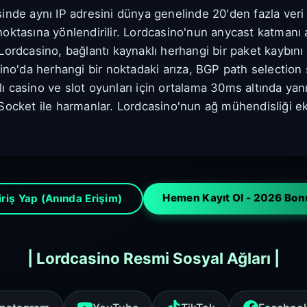
inde aynı IP adresini dünya genelinde 20'den fazla veri
noktasına yönlendirilir. Lordcasino'nun anycast katma
. Lordcasino, bağlantı kaynaklı herhangi bir paket kaybını
sino'da herhangi bir noktadaki arıza, BGP path selectio
lı casino ve slot oyunları için ortalama 30ms altında yanı
ocket ile harmanlar. Lordcasino'nun ağ mühendisliği eki
Hemen Kayıt Ol - 2026 Bon
iriş Yap (Anında Erişim)
| Lordcasino Resmi Sosyal Ağları |