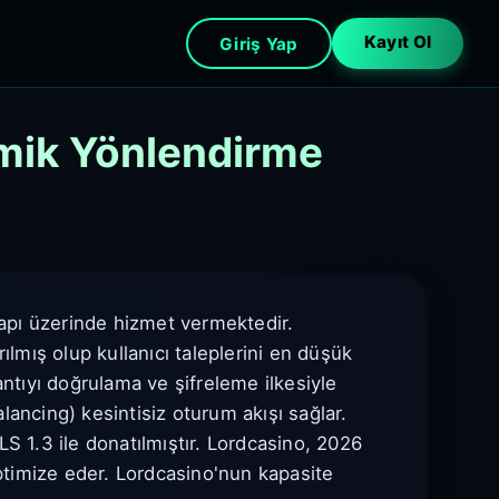
Kayıt Ol
Giriş Yap
amik Yönlendirme
yapı üzerinde hizmet vermektedir.
mış olup kullanıcı taleplerini en düşük
ntıyı doğrulama ve şifreleme ilkesiyle
ancing) kesintisiz oturum akışı sağlar.
S 1.3 ile donatılmıştır. Lordcasino, 2026
optimize eder. Lordcasino'nun kapasite