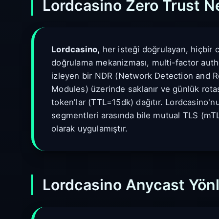
Lordcasino Zero Trust Ne
Lordcasino,
her isteği doğrulayan, hiçbi
doğrulama mekanizması, multi-factor authent
izleyen bir NDR (Network Detection and R
Modules) üzerinde saklanır ve günlük rotas
token'lar (TTL=15dk) dağıtır. Lordcasino'nu
segmentleri arasında bile mutual TLS (mTLS)
olarak uygulamıştır.
Lordcasino Anycast Yönl